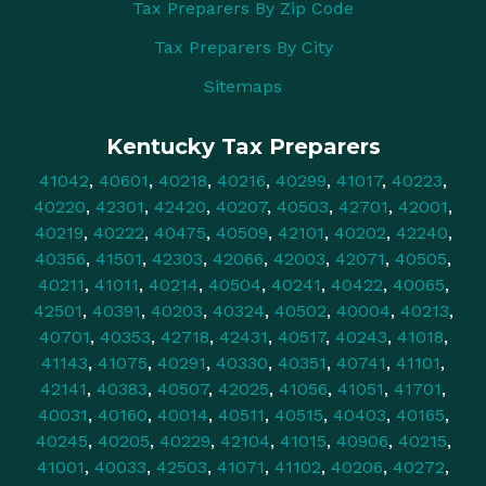
Tax Preparers By Zip Code
Tax Preparers By City
Sitemaps
Kentucky Tax Preparers
41042
,
40601
,
40218
,
40216
,
40299
,
41017
,
40223
,
40220
,
42301
,
42420
,
40207
,
40503
,
42701
,
42001
,
40219
,
40222
,
40475
,
40509
,
42101
,
40202
,
42240
,
40356
,
41501
,
42303
,
42066
,
42003
,
42071
,
40505
,
40211
,
41011
,
40214
,
40504
,
40241
,
40422
,
40065
,
42501
,
40391
,
40203
,
40324
,
40502
,
40004
,
40213
,
40701
,
40353
,
42718
,
42431
,
40517
,
40243
,
41018
,
41143
,
41075
,
40291
,
40330
,
40351
,
40741
,
41101
,
42141
,
40383
,
40507
,
42025
,
41056
,
41051
,
41701
,
40031
,
40160
,
40014
,
40511
,
40515
,
40403
,
40165
,
40245
,
40205
,
40229
,
42104
,
41015
,
40906
,
40215
,
41001
,
40033
,
42503
,
41071
,
41102
,
40206
,
40272
,