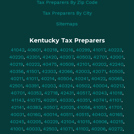
Tax Preparers By Zip Code
Tax Preparers By City
Sitemaps
Kentucky Tax Preparers
41042
,
40601
,
40218
,
40216
,
40299
,
41017
,
40223
,
40220
,
42301
,
42420
,
40207
,
40503
,
42701
,
42001
,
40219
,
40222
,
40475
,
40509
,
42101
,
40202
,
42240
,
40356
,
41501
,
42303
,
42066
,
42003
,
42071
,
40505
,
40211
,
41011
,
40214
,
40504
,
40241
,
40422
,
40065
,
42501
,
40391
,
40203
,
40324
,
40502
,
40004
,
40213
,
40701
,
40353
,
42718
,
42431
,
40517
,
40243
,
41018
,
41143
,
41075
,
40291
,
40330
,
40351
,
40741
,
41101
,
42141
,
40383
,
40507
,
42025
,
41056
,
41051
,
41701
,
40031
,
40160
,
40014
,
40511
,
40515
,
40403
,
40165
,
40245
,
40205
,
40229
,
42104
,
41015
,
40906
,
40215
,
41001
,
40033
,
42503
,
41071
,
41102
,
40206
,
40272
,