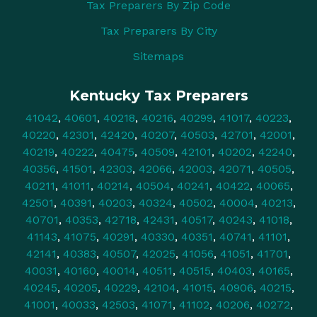
Tax Preparers By Zip Code
Tax Preparers By City
Sitemaps
Kentucky Tax Preparers
41042
,
40601
,
40218
,
40216
,
40299
,
41017
,
40223
,
40220
,
42301
,
42420
,
40207
,
40503
,
42701
,
42001
,
40219
,
40222
,
40475
,
40509
,
42101
,
40202
,
42240
,
40356
,
41501
,
42303
,
42066
,
42003
,
42071
,
40505
,
40211
,
41011
,
40214
,
40504
,
40241
,
40422
,
40065
,
42501
,
40391
,
40203
,
40324
,
40502
,
40004
,
40213
,
40701
,
40353
,
42718
,
42431
,
40517
,
40243
,
41018
,
41143
,
41075
,
40291
,
40330
,
40351
,
40741
,
41101
,
42141
,
40383
,
40507
,
42025
,
41056
,
41051
,
41701
,
40031
,
40160
,
40014
,
40511
,
40515
,
40403
,
40165
,
40245
,
40205
,
40229
,
42104
,
41015
,
40906
,
40215
,
41001
,
40033
,
42503
,
41071
,
41102
,
40206
,
40272
,